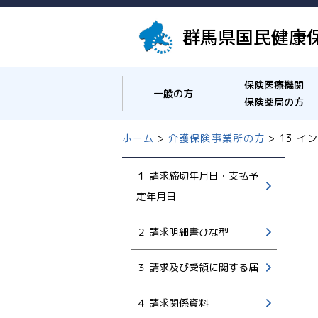
群馬県国民健康
保険医療機関
一般の方
保険薬局の方
ホーム
>
介護保険事業所の方
> 13 
１ 請求締切年月日・支払予
定年月日
２ 請求明細書ひな型
３ 請求及び受領に関する届
４ 請求関係資料