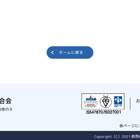
合会
番地の８
各ページに
Copyright（C）2021 群