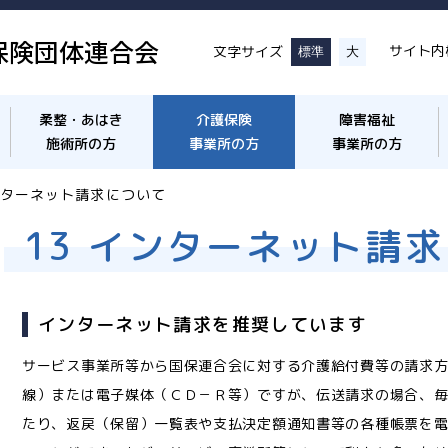
保険団体連合会
サイト内
文字サイズ
標準
大
柔整・あはき
介護保険
障害福祉
施術所の方
事業所の方
事業所の方
インターネット請求について
13 インターネット請
インターネット請求を推奨しています
サービス事業所等から国保連合会に対する介護給付費等の請求
線）または電子媒体（ＣＤ－Ｒ等）ですが、伝送請求の場合、毎
たり、返戻（保留）一覧表や支払決定額通知書等の各種帳票を