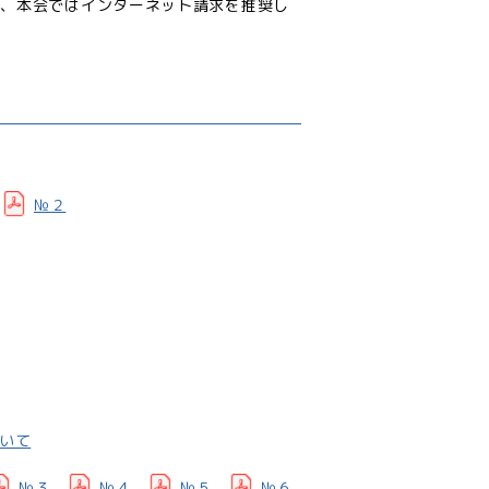
め、本会ではインターネット請求を推奨し
№２
いて
№３
№４
№５
№６