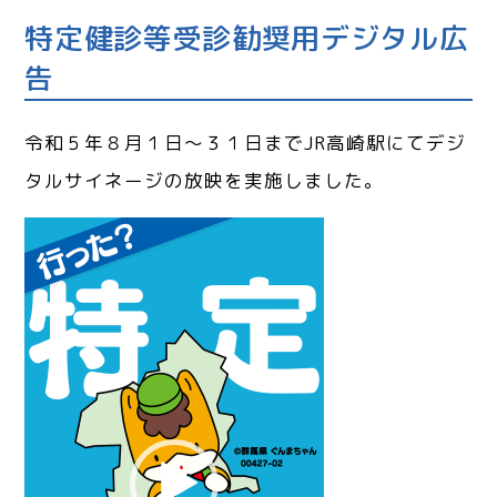
特定健診等受診勧奨用デジタル広
告
令和５年８月１日～３１日までJR高崎駅にてデジ
タルサイネージの放映を実施しました。
動
画
プ
レ
ー
ヤ
ー