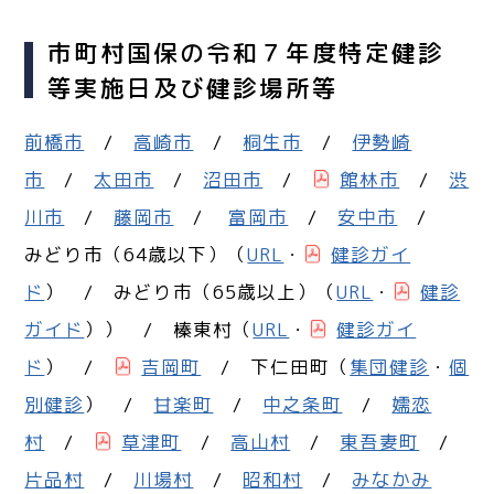
市町村国保の令和７年度特定健診
等実施日及び健診場所等
前橋市
/
高崎市
/
桐生市
/
伊勢崎
市
/
太田市
/
沼田市
/
館林市
/
渋
川市
/
藤岡市
/
富岡市
/
安中市
/
みどり市（64歳以下）（
URL
・
健診ガイ
ド
） / みどり市（65歳以上）（
URL
・
健診
ガイド
）） / 榛東村（
URL
・
健診ガイ
ド
） /
吉岡町
/ 下仁田町（
集団健診
・
個
別健診
） /
甘楽町
/
中之条町
/
嬬恋
村
/
草津町
/
高山村
/
東吾妻町
/
片品村
/
川場村
/
昭和村
/
みなかみ