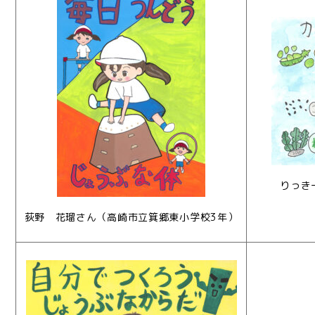
りっき
荻野 花瑠さん（高崎市立箕郷東小学校3年）