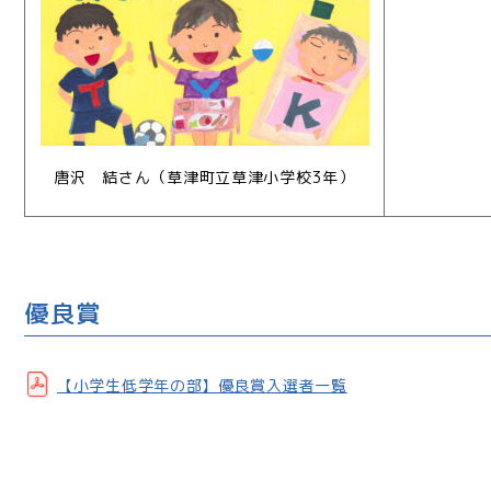
唐沢 結さん（草津町立草津小学校3
年）
優良賞
【小学生低学年の部】優良賞入選者一覧